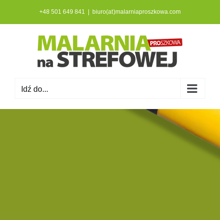
Przejdź
+48 501 649 841
|
biuro(at)malarniaproszkowa.com
do
zawartości
Idź do...